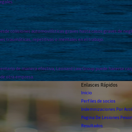
egales.
desde colisiones automovilísticas graves hasta casos graves de n
nes traumáticas, repetitivas o mentales en el trabajo.
esentarlo de manera efectiva, Leonard Law Group puede hacerse carg
 de otra empresa.
Enlasces Rápidos
Inicio
Perfiles de socios
Indemnizaciones Por Acci
Pagina De Lesiones Peso
Resultados