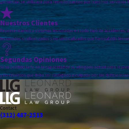
ganancias se utilizará para reembolsarnos por nuestros servicios l
Nuestros Clientes
Representamos a víctimas lesionadas en todo tipo de accidentes, 
lesionados sindicalizados y no sindicalizados que han sufrido lesio
Segundas Opiniones
Si ha perdido la fe en la capacidad de su abogado actual para repr
y no creemos que deba ser castigado o culpado por las deficiencias
Contact
(312) 487-2513