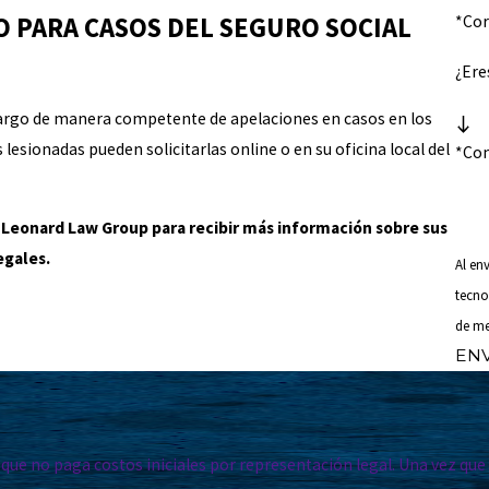
O PARA CASOS DEL SEGURO SOCIAL
*Cor
¿Ere
cargo de manera competente de apelaciones en casos en los
lesionadas pueden solicitarlas online o en su oficina local del
*Co
n Leonard Law Group para recibir más información sobre sus
egales.
Al en
tecno
de me
EN
que no paga costos iniciales por representación legal. Una vez que