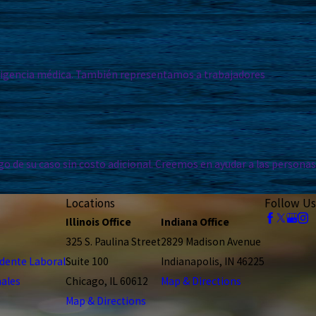
egligencia médica. También representamos a trabajadores
o de su caso sin costo adicional. Creemos en ayudar a las personas
Locations
Follow Us
Illinois Office
Indiana Office
325 S. Paulina Street
2829 Madison Avenue
dente Laboral
Suite 100
Indianapolis, IN 46225
nales
Chicago, IL 60612
Map & Directions
Map & Directions