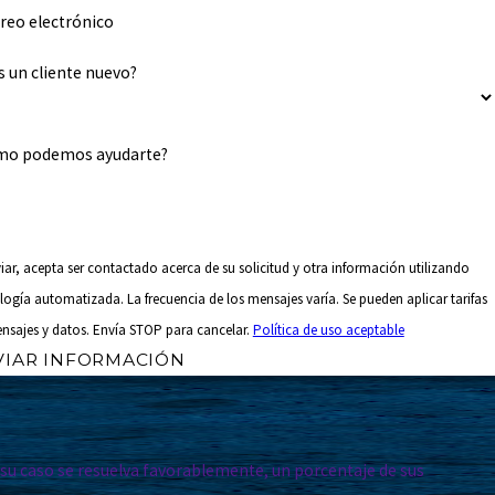
reo electrónico
s un cliente nuevo?
mo podemos ayudarte?
viar, acepta ser contactado acerca de su solicitud y otra información utilizando
logía automatizada. La frecuencia de los mensajes varía. Se pueden aplicar tarifas
nsajes y datos. Envía STOP para cancelar.
Política de uso aceptable
VIAR INFORMACIÓN
 su caso se resuelva favorablemente, un porcentaje de sus