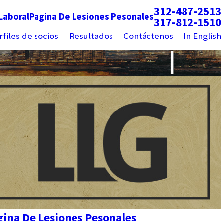
312-487-2513
Laboral
Pagina De Lesiones Pesonales
317-812-1510
rfiles de socios
Resultados
Contáctenos
In English
gina De Lesiones Pesonales