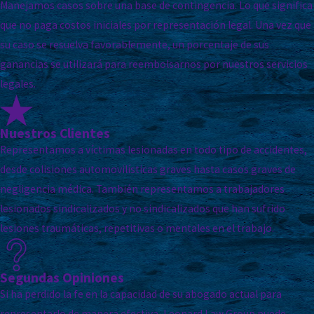
Manejamos casos sobre una base de contingencia. Lo que significa
que no paga costos iniciales por representación legal. Una vez que
su caso se resuelva favorablemente, un porcentaje de sus
ganancias se utilizará para reembolsarnos por nuestros servicios
legales.
Nuestros Clientes
Representamos a víctimas lesionadas en todo tipo de accidentes,
desde colisiones automovilísticas graves hasta casos graves de
negligencia médica. También representamos a trabajadores
lesionados sindicalizados y no sindicalizados que han sufrido
lesiones traumáticas, repetitivas o mentales en el trabajo.
Segundas Opiniones
Si ha perdido la fe en la capacidad de su abogado actual para
representarlo de manera efectiva, Leonard Law Group puede