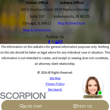
Illinois Office
Indiana Office
325 S. Paulina Street
2829 Madison Avenue
Suite 100
Indianapolis, IN 46225
Chicago, IL 60612
Map & Directions
Map & Directions
Follow Us
The information on this website is for general information purposes only. Nothing
on this site should be taken as legal advice for any individual case or situation. This
information is not intended to create, and receipt or viewing does not constitute,
an attorney-client relationship.
© 2026 All Rights Reserved.
Site Map
Privacy Policy
Site Search