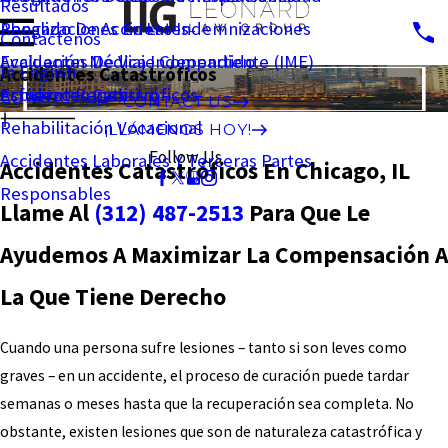
Resultados
Penalizaciones En Las Indemnizaciones
Abogado De Accidentes
Contáctenos
Evaluación Médica Independiente (IME)
Accidentes De Viaje Compartido
In English
Accidentes Catastróficos
Esfuerzo Repetitivo
Accidentes Catastróficos
CONTACT US
CONTACT US
Rehabilitación Vocacional
¡LLÁMENOS HOY!
Follow Us
Accidentes Laborales Y Terceras Partes
Accidentes Catastróficos En Chicago, IL
Responsables
Llame Al
(312) 487-2513
Para Que Le
Ayudemos A Maximizar La Compensación A
La Que Tiene Derecho
Cuando una persona sufre lesiones – tanto si son leves como
graves – en un accidente, el proceso de curación puede tardar
semanas o meses hasta que la recuperación sea completa. No
obstante, existen lesiones que son de naturaleza catastrófica y