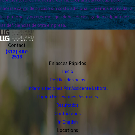
hacerse cargo de su caso sin costo adicional. Creemos en ayudar a
las personas y no creemos que deba ser castigado o culpado por
las deficiencias de otra empresa.
Contact
(312) 487-
2513
Enlasces Rápidos
Inicio
Perfiles de socios
Indemnizaciones Por Accidente Laboral
Pagina De Lesiones Pesonales
Resultados
Contáctenos
In English
Locations