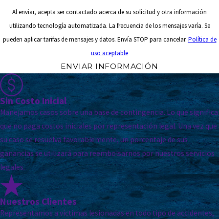
Al enviar, acepta ser contactado acerca de su solicitud y otra información
utilizando tecnología automatizada. La frecuencia de los mensajes varía. Se
pueden aplicar tarifas de mensajes y datos. Envía STOP para cancelar.
Política de
uso aceptable
ENVIAR INFORMACIÓN
Sin Costo Inicial
Manejamos casos sobre una base de contingencia. Lo que significa
que no paga costos iniciales por representación legal. Una vez que
su caso se resuelva favorablemente, un porcentaje de sus
ganancias se utilizará para reembolsarnos por nuestros servicios
legales.
Nuestros Clientes
Representamos a víctimas lesionadas en todo tipo de accidentes,