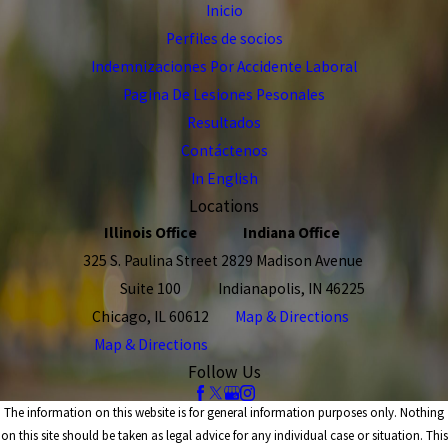
Inicio
Perfiles de socios
Indemnizaciones Por Accidente Laboral
Pagina De Lesiones Pesonales
Resultados
Contáctenos
In English
Locations
Illinois Office
Indiana Office
325 S. Paulina Street
2829 Madison Avenue
Suite 100
Indianapolis, IN 46225
Chicago, IL 60612
Map & Directions
Map & Directions
Follow Us
The information on this website is for general information purposes only. Nothing
on this site should be taken as legal advice for any individual case or situation. This