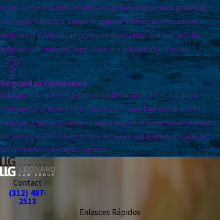
desde colisiones automovilísticas graves hasta casos graves de
negligencia médica. También representamos a trabajadores
lesionados sindicalizados y no sindicalizados que han sufrido
lesiones traumáticas, repetitivas o mentales en el trabajo.
Segundas Opiniones
Si ha perdido la fe en la capacidad de su abogado actual para
representarlo de manera efectiva, Leonard Law Group puede
hacerse cargo de su caso sin costo adicional. Creemos en ayudar a
las personas y no creemos que deba ser castigado o culpado por
las deficiencias de otra empresa.
Contact
(312) 487-
2513
Enlasces Rápidos