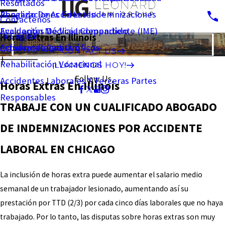
Resultados
Penalizaciones En Las Indemnizaciones
Abogado De Accidentes
Contáctenos
Evaluación Médica Independiente (IME)
Accidentes De Viaje Compartido
In English
Horas Extras En Illinois
Esfuerzo Repetitivo
Accidentes Catastróficos
CONTACT US
CONTACT US
Rehabilitación Vocacional
¡LLÁMENOS HOY!
Follow Us
Accidentes Laborales Y Terceras Partes
Horas Extras En Illinois
Responsables
TRABAJE CON UN CUALIFICADO ABOGADO
DE INDEMNIZACIONES POR ACCIDENTE
LABORAL EN CHICAGO
La inclusión de horas extra puede aumentar el salario medio
semanal de un trabajador lesionado, aumentando así su
prestación por TTD (2/3) por cada cinco días laborales que no haya
trabajado. Por lo tanto, las disputas sobre horas extras son muy